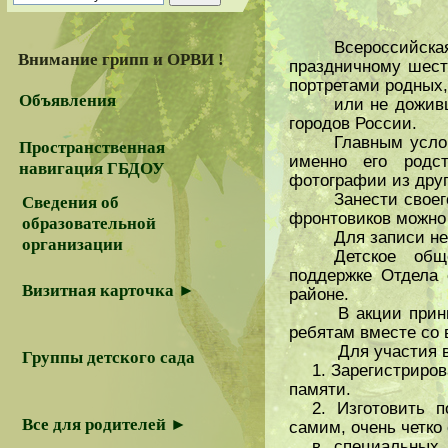
Всероссийск
Внимание грипп и ОРВИ !
праздничному шест
портретами родных,
Объявления
или не дожив
городов России.
Главным усло
Пространственная
именно его родс
навигация ГБДОУ
фотографии из друг
Занести свое
Сведения об
фронтовиков можно
образовательной
Для записи не
организации
Детское общ
поддержке Отдела 
Визитная карточка ►
районе.
В акции прин
ребятам вместе со 
Для участия 
Группы детского сада
1.​ Зарегистриро
памяти.
2.​ Изготовить 
Все для родителей ►
самим, очень четко
в специальных 