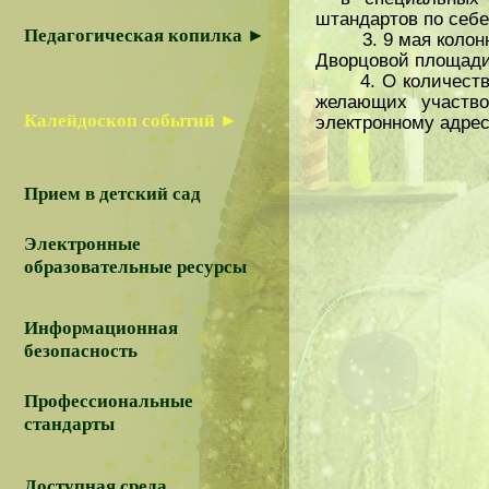
штандартов по себ
Педагогическая копилка ►
3. 9 мая колонн
Дворцовой площад
4. О количестве
желающих участв
Калейдоскоп событий ►
электронному адре
Прием в детский сад
Электронные
образовательные ресурсы
Информационная
безопасность
Профессиональные
стандарты
Доступная среда