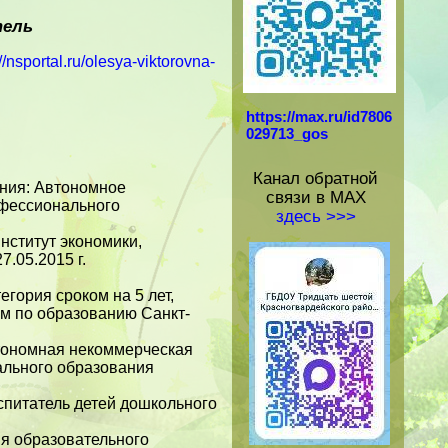
тель
://nsportal.ru/olesya-viktorovna-
https://max.ru/id7806
029713_gos
Канал обратной
ания: Автономное
связи в МАХ
фессионального
здесь >>>
нститут экономики,
7.05.2015 г.
гория сроком на 5 лет,
м по образованию Санкт-
тономная некоммерческая
ального образования
спитатель детей дошкольного
я образовательного