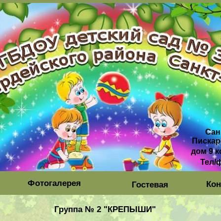
Сан
Пискар
дом 9 к
Тел/
Фотогалерея
Кон
Гостевая
Группа № 2 "КРЕПЫШИ"