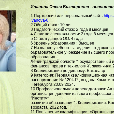
воспита
Иванова Олеся Викторовна -
1 Портфолио или персональный сайт:
https
ivanova-0
2 Общий стаж : 10 лет
3 Педагогический стаж: 2 года 8 месяцев
4 Стаж по специальности: 2 года 8 месяцев
5 Стаж в данной ОО: 4 года
6 Уровень образования : Высшее
7 Название учебного заведения, год оконч
образовательное учреждение высшего про
образования
Ленинградской области “Государственный и
финансов, права и технологий”, закончила 2
8 Квалификация по диплому: Бакалавр
9 Категория: Первая квалификационная кате
распоряжение № 1204-Р , выдана Комитето
Петербурга 20.09.2024.
10 Профессиональная переподготовка: Ав
организация дополнительного профессион
“Институт
развития образования” . Квалификация: Во
возраста, 2022 год.
11 Повышение квалификации: «Организаци