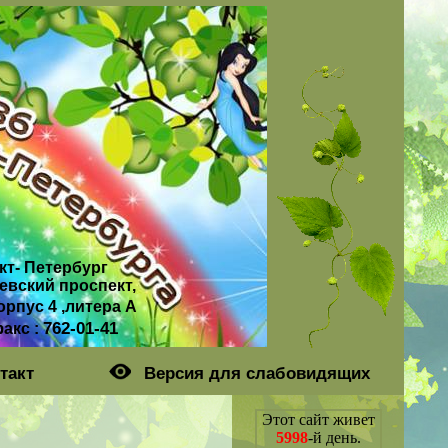
кт- Петербург
евский проспект,
орпус 4 ,литера А
762-01-41
факс :
такт
Версия для слабовидящих
Этот сайт живет
5998
-й день.