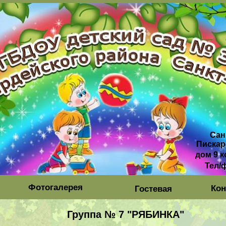
Сан
Пискар
дом 9 к
Тел/
Фотогалерея
Кон
Гостевая
Группа № 7 "РЯБИНКА"