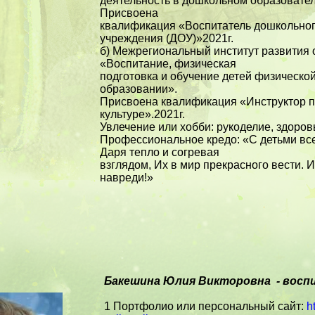
деятельность в дошкольном образовате
Присвоена
квалификация «Воспитатель дошкольног
учреждения (ДОУ)»2021г.
б) Межрегиональный институт развития 
«Воспитание, физическая
подготовка и обучение детей физическо
образовании».
Присвоена квалификация «Инструктор п
культуре».2021г.
Увлечение или хобби: рукоделие, здоров
Профессиональное кредо: «С детьми вс
Даря тепло и согревая
взглядом, Их в мир прекрасного вести. 
навреди!»
Бакешина Юлия Викторовна - вос
1 Портфолио или персональный сайт:
h