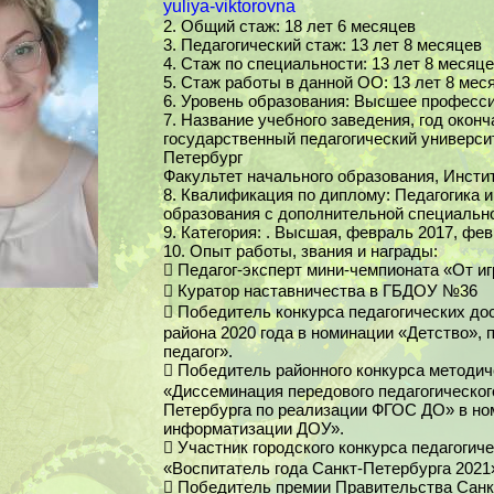
yuliya-viktorovna
2. Общий стаж: 18 лет 6 месяцев
3. Педагогический стаж: 13 лет 8 месяцев
4. Стаж по специальности: 13 лет 8 месяц
5. Стаж работы в данной ОО: 13 лет 8 мес
6. Уровень образования: Высшее професс
7. Название учебного заведения, год оконч
государственный педагогический университ
Петербург
Факультет начального образования, Инстит
8. Квалификация по диплому: Педагогика и
образования с дополнительной специальн
9. Категория: . Высшая, февраль 2017, фев
10. Опыт работы, звания и награды:
Педагог-эксперт мини-чемпионата «От и

Куратор наставничества в ГБДОУ №36

Победитель конкурса педагогических до

района 2020 года в номинации «Детство»,
педагог».
Победитель районного конкурса методиче

«Диссеминация передового педагогическог
Петербурга по реализации ФГОС ДО» в но
информатизации ДОУ».
Участник городского конкурса педагогич

«Воспитатель года Санкт-Петербурга 2021
Победитель премии Правительства Санк
