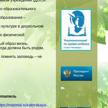
льном учреждении (ДОУ)».
о образовательного
образования –
й культуре в дошкольном
о физической
ый образ жизнь.
егда должна быть рядом,
И помнить заповедь – не
питатель
ttps://nsportal.ru/ratovskaya-