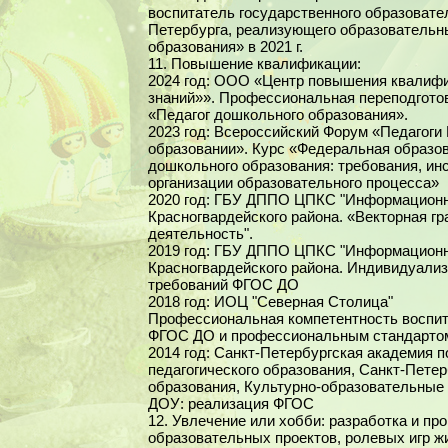
воспитатель государственного образовате
Петербурга, реализующего образовательн
образования» в 2021 г.
11. Повышение квалификации:
2024 год: ООО «Центр повышения квалифи
знаний»». Профессиональная переподгото
«Педагог дошкольного образования».
2023 год: Всероссийский Форум «Педагоги 
образовании». Курс «Федеральная образо
дошкольного образования: требования, ин
организации образовательного процесса»
2020 год: ГБУ ДППО ЦПКС "Информационн
Красногвардейского района. «Векторная гр
деятельность".
2019 год: ГБУ ДППО ЦПКС "Информационн
Красногвардейского района. Индивидуализ
требований ФГОС ДО
2018 год: ИОЦ "Северная Столица"
Профессиональная компетентность воспит
ФГОС ДО и профессиональным стандартом
2014 год: Санкт-Петербургская академия 
педагогического образования, Санкт-Пете
образования, Культурно-образовательные
ДОУ: реализация ФГОС
12. Увлечение или хобби: разработка и пр
образовательных проектов, ролевых игр жи