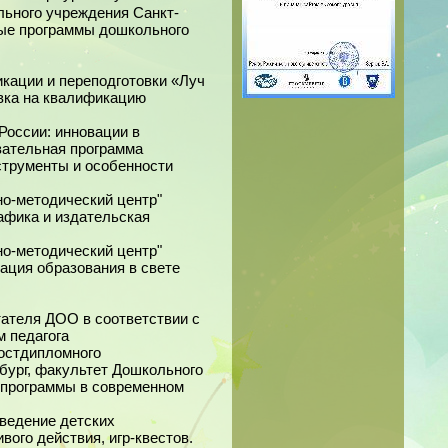
льного учреждения Санкт-
ые программы дошкольного
кации и переподготовки «Луч
вка на квалификацию
России: инновации в
вательная программа
струменты и особенности
о-методический центр"
афика и издательская
о-методический центр"
ация образования в свете
ателя ДОО в соответствии с
 педагога
постдипломного
рбург, факультет Дошкольного
 программы в современном
оведение детских
вого действия, игр-квестов.