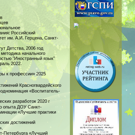
ев
яцев
иональное
ания: Российский
ет им. А.И. Герцена, Санкт-
ут Детства, 2006 год
 методика начального
остью "Иностранный язык"
раль 2022.
гры к профессии» 2025
стижений Красногвардейского
 подноминация «Воспитатель-
ских разработок 2020 г
о опыта ДОУ Санкт-
минации «Лучшие практики
еских достижений
».
т-Петербурга «Лучший