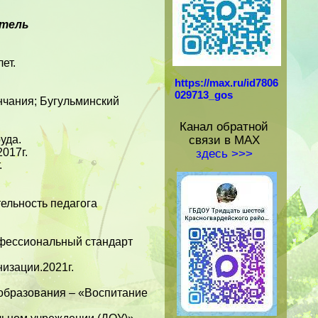
атель
ет.
https://max.ru/id7806
029713_gos
нчания; Бугульминский
Канал обратной
уда.
связи в МАХ
017г.
здесь >>>
.
тельность педагога
офессиональный стандарт
изации.2021г.
 образования – «Воспитание