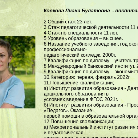
Ковкова Лиана Булатовна - воспит
2 Общий стаж 23 лет.
3 Стаж педагогической деятельности 11 л
4 Стаж по специальности 11 лет.
5 Уровень образования – высшее.
6 Название учебного заведения, год око
профессионально-
педагогический колледж. 2000г.
7 Квалификация по диплому – учитель тр
8 Международный банковский институт. 2
9 Квалификация по диплому – экономист
10.Категория: первая, февраль 2022г.
11.Повышение квалификации;
а) Институт развития образования - Дея
дошкольного образования в
условиях введения ФГОС 2021г.
б) Институт развития образования - Пр
«Педагог». Оказание
первой помощи в образовательной орган
12 Повышение квалификации;
а) Межрегиональный институт развития
и педагогическая