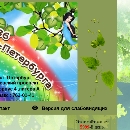
кт- Петербург
евский проспект,
орпус 4 ,литера А
762-01-41
факс :
такт
Версия для слабовидящих
Этот сайт живет
5999
-й день.